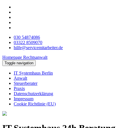
030 54874086
03322 8509070
hilfe@servicemitarbeiter.de
Homepage Rechtsanwalt
Toggle navigation
IT Systemhaus Berlin
Anwalt
Steuerberater
Praxis
Datenschutzerklärung
Impressum
Cookie Richtlinie (EU)