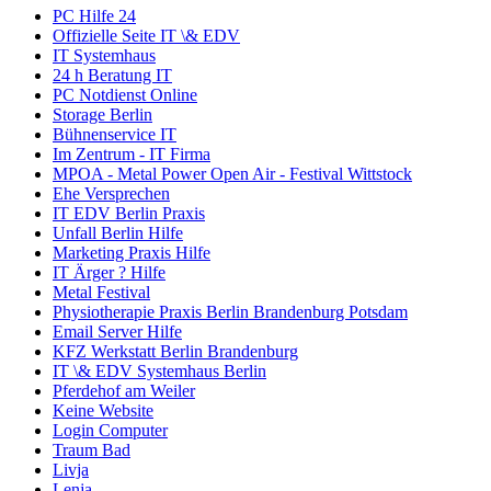
PC Hilfe 24
Offizielle Seite IT \& EDV
IT Systemhaus
24 h Beratung IT
PC Notdienst Online
Storage Berlin
Bühnenservice IT
Im Zentrum - IT Firma
MPOA - Metal Power Open Air - Festival Wittstock
Ehe Versprechen
IT EDV Berlin Praxis
Unfall Berlin Hilfe
Marketing Praxis Hilfe
IT Ärger ? Hilfe
Metal Festival
Physiotherapie Praxis Berlin Brandenburg Potsdam
Email Server Hilfe
KFZ Werkstatt Berlin Brandenburg
IT \& EDV Systemhaus Berlin
Pferdehof am Weiler
Keine Website
Login Computer
Traum Bad
Livja
Lenja