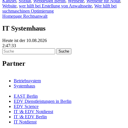
Kanzlei
,
Sozität
,
Webdesign Berlin
,
Webseite
,
Webseite für Notar
,
Website
,
wer hilft bei Erstellung von Anwaltsseite
,
Wer hilft bei
suchmaschinen Optimierung
Homepage Rechtsanwalt
IT Systemhaus
Heute ist der 10.08.2026
2:47:33
Partner
Betriebssystem
Systemhaus
EAST Berlin
EDV Dienstleistungen in Berlin
EDV Science
IT \& EDV Notdienst
IT \& EDV Berlin
IT Notdienst