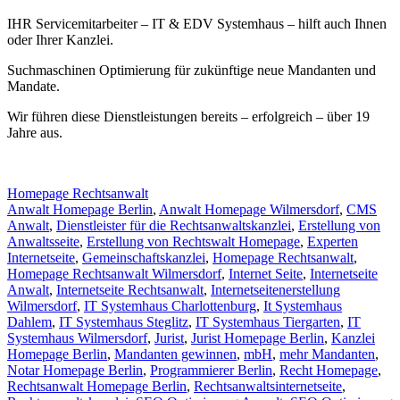
IHR Servicemitarbeiter – IT & EDV Systemhaus – hilft auch Ihnen
oder Ihrer Kanzlei.
Suchmaschinen Optimierung für zukünftige neue Mandanten und
Mandate.
Wir führen diese Dienstleistungen bereits – erfolgreich – über 19
Jahre aus.
Homepage Rechtsanwalt
Anwalt Homepage Berlin
,
Anwalt Homepage Wilmersdorf
,
CMS
Anwalt
,
Dienstleister für die Rechtsanwaltskanzlei
,
Erstellung von
Anwaltsseite
,
Erstellung von Rechtswalt Homepage
,
Experten
Internetseite
,
Gemeinschaftskanzlei
,
Homepage Rechtsanwalt
,
Homepage Rechtsanwalt Wilmersdorf
,
Internet Seite
,
Internetseite
Anwalt
,
Internetseite Rechtsanwalt
,
Internetseitenerstellung
Wilmersdorf
,
IT Systemhaus Charlottenburg
,
It Systemhaus
Dahlem
,
IT Systemhaus Steglitz
,
IT Systemhaus Tiergarten
,
IT
Systemhaus Wilmersdorf
,
Jurist
,
Jurist Homepage Berlin
,
Kanzlei
Homepage Berlin
,
Mandanten gewinnen
,
mbH
,
mehr Mandanten
,
Notar Homepage Berlin
,
Programmierer Berlin
,
Recht Homepage
,
Rechtsanwalt Homepage Berlin
,
Rechtsanwaltsinternetseite
,