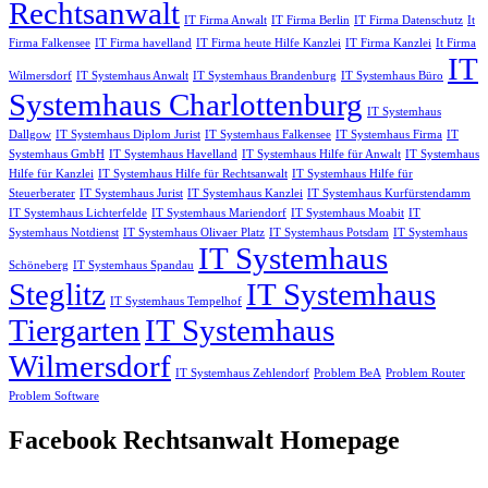
Rechtsanwalt
IT Firma Anwalt
IT Firma Berlin
IT Firma Datenschutz
It
Firma Falkensee
IT Firma havelland
IT Firma heute Hilfe Kanzlei
IT Firma Kanzlei
It Firma
IT
Wilmersdorf
IT Systemhaus Anwalt
IT Systemhaus Brandenburg
IT Systemhaus Büro
Systemhaus Charlottenburg
IT Systemhaus
Dallgow
IT Systemhaus Diplom Jurist
IT Systemhaus Falkensee
IT Systemhaus Firma
IT
Systemhaus GmbH
IT Systemhaus Havelland
IT Systemhaus Hilfe für Anwalt
IT Systemhaus
Hilfe für Kanzlei
IT Systemhaus Hilfe für Rechtsanwalt
IT Systemhaus Hilfe für
Steuerberater
IT Systemhaus Jurist
IT Systemhaus Kanzlei
IT Systemhaus Kurfürstendamm
IT Systemhaus Lichterfelde
IT Systemhaus Mariendorf
IT Systemhaus Moabit
IT
Systemhaus Notdienst
IT Systemhaus Olivaer Platz
IT Systemhaus Potsdam
IT Systemhaus
IT Systemhaus
Schöneberg
IT Systemhaus Spandau
Steglitz
IT Systemhaus
IT Systemhaus Tempelhof
Tiergarten
IT Systemhaus
Wilmersdorf
IT Systemhaus Zehlendorf
Problem BeA
Problem Router
Problem Software
Facebook Rechtsanwalt Homepage