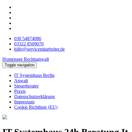
030 54874086
03322 8509070
hilfe@servicemitarbeiter.de
Homepage Rechtsanwalt
Toggle navigation
IT Systemhaus Berlin
Anwalt
Steuerberater
Praxis
Datenschutzerklärung
Impressum
Cookie Richtlinie (EU)