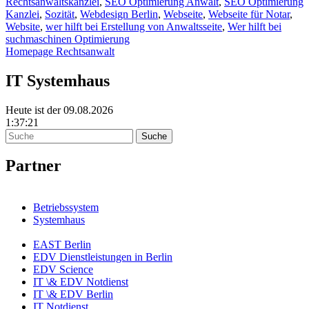
Rechtsanwaltskanzlei
,
SEO Optimierung Anwalt
,
SEO Optimierung
Kanzlei
,
Sozität
,
Webdesign Berlin
,
Webseite
,
Webseite für Notar
,
Website
,
wer hilft bei Erstellung von Anwaltsseite
,
Wer hilft bei
suchmaschinen Optimierung
Homepage Rechtsanwalt
IT Systemhaus
Heute ist der 09.08.2026
1:37:21
Partner
Betriebssystem
Systemhaus
EAST Berlin
EDV Dienstleistungen in Berlin
EDV Science
IT \& EDV Notdienst
IT \& EDV Berlin
IT Notdienst