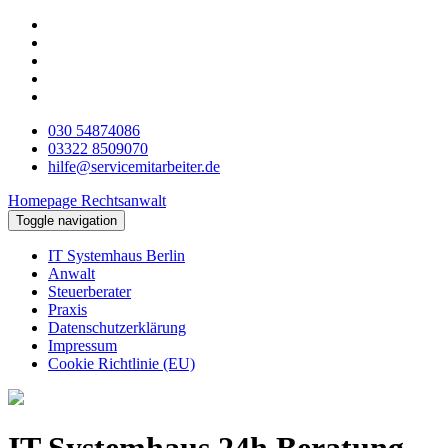
030 54874086
03322 8509070
hilfe@servicemitarbeiter.de
Homepage Rechtsanwalt
Toggle navigation
IT Systemhaus Berlin
Anwalt
Steuerberater
Praxis
Datenschutzerklärung
Impressum
Cookie Richtlinie (EU)