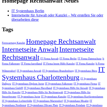
Homepage Rechtsanwalt Neues
IT Systemhaus Berlin
Internetseite für Anwalt oder Kanzlei – Wir erstellen Sie oder
überarbeiten diese
Tags
Homepage Rechtsanwalt
Fernwartung Kanzlei
Internetseite Anwalt
Internetseite
Rechtsanwalt
IT Firma Anwalt
IT Firma Berlin
IT Firma Datenschutz
It
Firma Falkensee
IT Firma havelland
IT Firma heute Hilfe Kanzlei
IT Firma Kanzlei
It Firma
IT
Wilmersdorf
IT Systemhaus Anwalt
IT Systemhaus Brandenburg
IT Systemhaus Büro
Systemhaus Charlottenburg
IT Systemhaus
Dallgow
IT Systemhaus Diplom Jurist
IT Systemhaus Falkensee
IT Systemhaus Firma
IT
Systemhaus GmbH
IT Systemhaus Havelland
IT Systemhaus Hilfe für Anwalt
IT Systemhaus
Hilfe für Kanzlei
IT Systemhaus Hilfe für Rechtsanwalt
IT Systemhaus Hilfe für
Steuerberater
IT Systemhaus Jurist
IT Systemhaus Kanzlei
IT Systemhaus Kurfürstendamm
IT Systemhaus Lichterfelde
IT Systemhaus Mariendorf
IT Systemhaus Moabit
IT
Systemhaus Notdienst
IT Systemhaus Olivaer Platz
IT Systemhaus Potsdam
IT Systemhaus