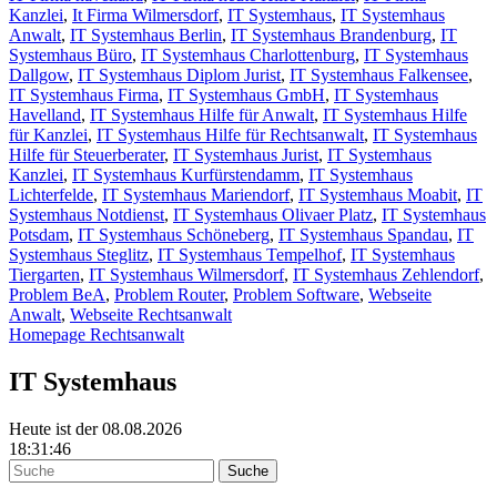
Kanzlei
,
It Firma Wilmersdorf
,
IT Systemhaus
,
IT Systemhaus
Anwalt
,
IT Systemhaus Berlin
,
IT Systemhaus Brandenburg
,
IT
Systemhaus Büro
,
IT Systemhaus Charlottenburg
,
IT Systemhaus
Dallgow
,
IT Systemhaus Diplom Jurist
,
IT Systemhaus Falkensee
,
IT Systemhaus Firma
,
IT Systemhaus GmbH
,
IT Systemhaus
Havelland
,
IT Systemhaus Hilfe für Anwalt
,
IT Systemhaus Hilfe
für Kanzlei
,
IT Systemhaus Hilfe für Rechtsanwalt
,
IT Systemhaus
Hilfe für Steuerberater
,
IT Systemhaus Jurist
,
IT Systemhaus
Kanzlei
,
IT Systemhaus Kurfürstendamm
,
IT Systemhaus
Lichterfelde
,
IT Systemhaus Mariendorf
,
IT Systemhaus Moabit
,
IT
Systemhaus Notdienst
,
IT Systemhaus Olivaer Platz
,
IT Systemhaus
Potsdam
,
IT Systemhaus Schöneberg
,
IT Systemhaus Spandau
,
IT
Systemhaus Steglitz
,
IT Systemhaus Tempelhof
,
IT Systemhaus
Tiergarten
,
IT Systemhaus Wilmersdorf
,
IT Systemhaus Zehlendorf
,
Problem BeA
,
Problem Router
,
Problem Software
,
Webseite
Anwalt
,
Webseite Rechtsanwalt
Homepage Rechtsanwalt
IT Systemhaus
Heute ist der 08.08.2026
18:31:46