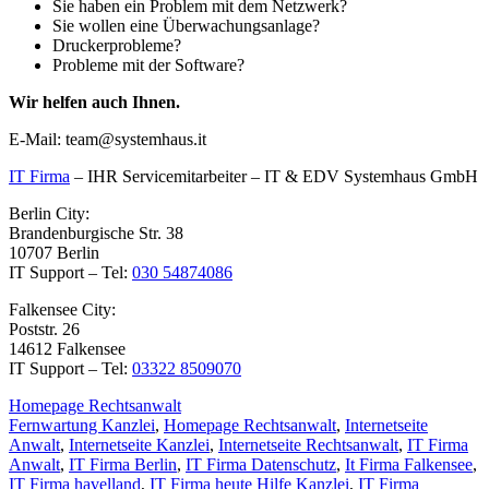
Sie haben ein Problem mit dem Netzwerk?
Sie wollen eine Überwachungsanlage?
Druckerprobleme?
Probleme mit der Software?
Wir helfen auch Ihnen.
E-Mail: team@systemhaus.it
IT Firma
– IHR Servicemitarbeiter – IT & EDV Systemhaus GmbH
Berlin City:
Brandenburgische Str. 38
10707 Berlin
IT Support – Tel:
030 54874086
Falkensee City:
Poststr. 26
14612 Falkensee
IT Support – Tel:
03322 8509070
Homepage Rechtsanwalt
Fernwartung Kanzlei
,
Homepage Rechtsanwalt
,
Internetseite
Anwalt
,
Internetseite Kanzlei
,
Internetseite Rechtsanwalt
,
IT Firma
Anwalt
,
IT Firma Berlin
,
IT Firma Datenschutz
,
It Firma Falkensee
,
IT Firma havelland
,
IT Firma heute Hilfe Kanzlei
,
IT Firma